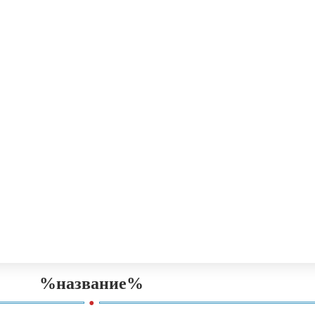
.
%название%