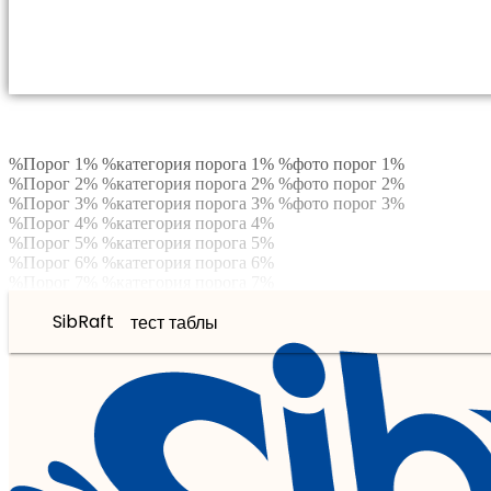
%Порог 1% %категория порога 1% %фото порог 1%
%Порог 2% %категория порога 2% %фото порог 2%
%Порог 3% %категория порога 3% %фото порог 3%
%Порог 4% %категория порога 4%
%Порог 5% %категория порога 5%
%Порог 6% %категория порога 6%
%Порог 7% %категория порога 7%
%Порог 8% %категория порога 8%
SibRaft
тест таблы
%Порог 9% %категория порога 9%
%Порог 10% %категория порога 10%
%Порог 11% %категория порога 11%
%Порог 12% %категория порога 12%
%Порог 13% %категория порога 13%
%Порог 14% %категория порога 14%
%Порог 15% %категория порога 15%
%Порог 16% %категория порога 16%
%Порог 17% %категория порога 17%