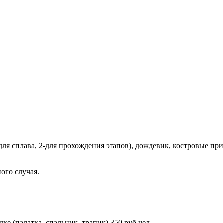
для сплава, 2-для прохождения этапов), дождевик, костровые п
ого случая.
е (палатка, спальник, трапик)-350 руб.чел.