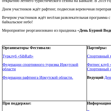
открытию летнего туристического сезона на Байкале. В 2019 г
Днем участников ждёт рафтинг, подвесная веревочная переправа
Вечером участников ждёт весёлая развлекательная программа 
байкальское небо!
Мероприятие реорганизовано из праздника «
День Бурной Во
Организаторы Фестиваля:
Партнёры:
Турклуб «SibRaft»
Спортивный 
Федерации спортивного туризма Иркутской
Фитнес клуб 
области
Спортивный с
Федерации рафтинга Иркутской области.
Ведущий
Ден
При поддержке:
Информацион