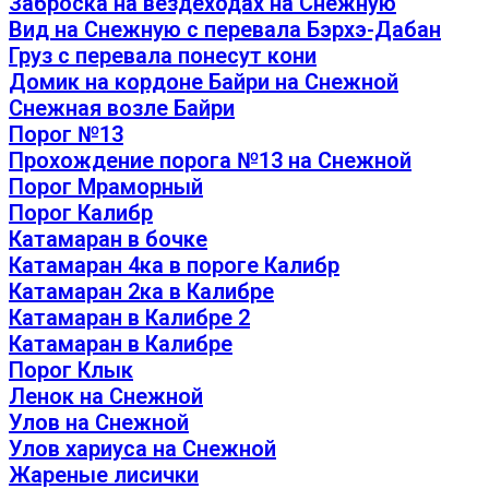
Заброска на вездеходах на Снежную
Вид на Снежную с перевала Бэрхэ-Дабан
Груз с перевала понесут кони
Домик на кордоне Байри на Снежной
Снежная возле Байри
Порог №13
Прохождение порога №13 на Снежной
Порог Мраморный
Порог Калибр
Катамаран в бочке
Катамаран 4ка в пороге Калибр
Катамаран 2ка в Калибре
Катамаран в Калибре 2
Катамаран в Калибре
Порог Клык
Ленок на Снежной
Улов на Снежной
Улов хариуса на Снежной
Жареные лисички