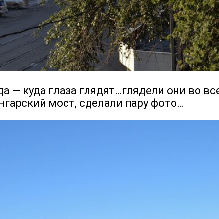
да — куда глаза глядят…глядели они во вс
нгарский мост, сделали пару фото…