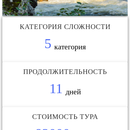
Н
У
Ж
Е
Н
П
Ы
КАТЕГОРИЯ СЛОЖНОСТИ
О
Т
5
категория
ПРОДОЛЖИТЕЛЬНОСТЬ
11
дней
Е
Т
Ь
К
И
Д
К
С
С
И
СТОИМОСТЬ ТУРА