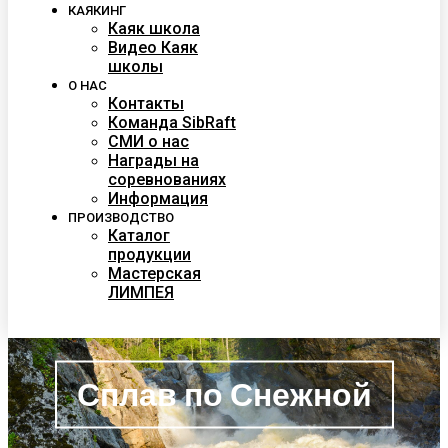
КАЯКИНГ
Каяк школа
Видео Каяк
школы
О НАС
Контакты
Команда SibRaft
СМИ о нас
Награды на
соревнованиях
Информация
ПРОИЗВОДСТВО
Каталог
продукции
Мастерская
ЛИМПЕЯ
Сплав по Снежной